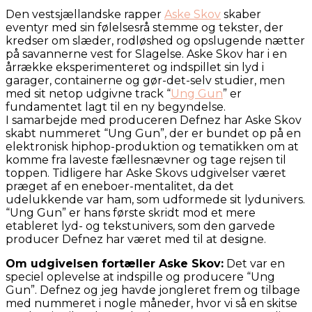
Den vestsjællandske rapper
Aske Skov
skaber
eventyr med sin følelsesrå stemme og tekster, der
kredser om slæder, rodløshed og opslugende nætter
på savannerne vest for Slagelse. Aske Skov har i en
årrække eksperimenteret og indspillet sin lyd i
garager, containerne og gør-det-selv studier, men
med sit netop udgivne track “
Ung Gun
” er
fundamentet lagt til en ny begyndelse.
I samarbejde med produceren Defnez har Aske Skov
skabt nummeret “Ung Gun”, der er bundet op på en
elektronisk hiphop-produktion og tematikken om at
komme fra laveste fællesnævner og tage rejsen til
toppen. Tidligere har Aske Skovs udgivelser været
præget af en eneboer-mentalitet, da det
udelukkende var ham, som udformede sit lydunivers.
“Ung Gun” er hans første skridt mod et mere
etableret lyd- og tekstunivers, som den garvede
producer Defnez har været med til at designe.
Om udgivelsen fortæller Aske Skov:
Det var en
speciel oplevelse at indspille og producere “Ung
Gun”. Defnez og jeg havde jongleret frem og tilbage
med nummeret i nogle måneder, hvor vi så en skitse