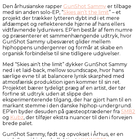
Den århusianske rapper
GunShot Sammy
er tilbage
med sin anden solo-EP, “
Skies ain’t the limit
” – et
projekt der trækker lytteren dybt ind i et mere
afdæmpet og reflekterende hjørne af hans ellers
vidtfavnende lydunivers. EP’en består af fem numre
og præsenterer et sammenhængende udtryk, hvor
GunShot Sammy ubesværet glider mellem
hiphoppens undergenrer og formår at skabe en
organisk forbindelse til sine tidligere udgivelser.
Med “Skies ain’t the limit” dykker GunShot Sammy
ned i et laid-back, mellow soundscape, hvor hans
særlige evne til at balancere lyrisk skarphed med
atmosfærisk produktion igen kommer til sin ret.
Projektet bærer tydeligt præg af en artist, der tør
forfine sit udtryk uden at slippe den
eksperimenterende tilgang, der har gjort ham til en
markant stemme i den danske hiphop-undergrund.
EP’en byder desuden på gæsteoptrædener fra
SM82
og
Kubz
, der tilføjer ekstra nuancer til den i forvejen
brede palet.
GunShot Sammy, født og opvokset i Århus, er en