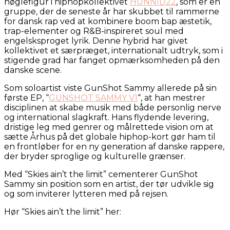
nøglefigur i hiphopkollektivet
HUNNID22
, som er en
gruppe, der de seneste år har skubbet til rammerne
for dansk rap ved at kombinere boom bap æstetik,
trap-elementer og R&B-inspireret soul med
engelsksproget lyrik. Denne hybrid har givet
kollektivet et særpræget, internationalt udtryk, som i
stigende grad har fanget opmærksomheden på den
danske scene.
Som soloartist viste GunShot Sammy allerede på sin
første EP, “
GUNSHOT SAMMY V1
“, at han mestrer
disciplinen at skabe musik med både personlig nerve
og international slagkraft. Hans flydende levering,
dristige leg med genrer og målrettede vision om at
sætte Århus på det globale hiphop-kort gør ham til
en frontløber for en ny generation af danske rappere,
der bryder sproglige og kulturelle grænser.
Med “Skies ain’t the limit” cementerer GunShot
Sammy sin position som en artist, der tør udvikle sig
og som inviterer lytteren med på rejsen.
Hør “Skies ain’t the limit” her: