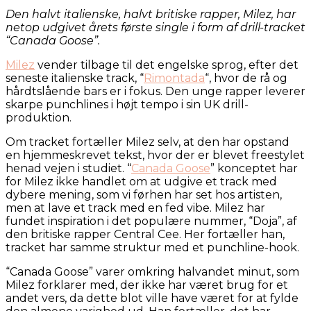
Den halvt italienske, halvt britiske rapper, Milez, har
netop udgivet årets første single i form af drill-tracket
“Canada Goose”.
Milez
vender tilbage til det engelske sprog, efter det
seneste italienske track, “
Rimontada
“, hvor de rå og
hårdtslående bars er i fokus. Den unge rapper leverer
skarpe punchlines i højt tempo i sin UK drill-
produktion.
Om tracket fortæller Milez selv, at den har opstand
en hjemmeskrevet tekst, hvor der er blevet freestylet
henad vejen i studiet. “
Canada Goose
” konceptet har
for Milez ikke handlet om at udgive et track med
dybere mening, som vi førhen har set hos artisten,
men at lave et track med en fed vibe. Milez har
fundet inspiration i det populære nummer, “Doja”, af
den britiske rapper Central Cee. Her fortæller han,
tracket har samme struktur med et punchline-hook.
“Canada Goose” varer omkring halvandet minut, som
Milez forklarer med, der ikke har været brug for et
andet vers, da dette blot ville have været for at fylde