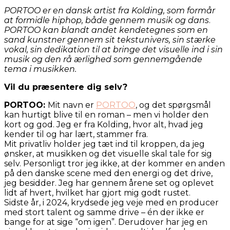
PORTOO er en dansk artist fra Kolding, som formår
at formidle hiphop, både gennem musik og dans
.
PORTOO kan blandt andet kendetegnes som en
sand kunstner gennem sit tekstunivers, sin stærke
vokal, sin dedikation til at bringe det visuelle ind i sin
musik og den rå ærlighed som gennemgående
tema i musikken.
Vil du præsentere dig selv?
PORTOO:
Mit navn er
PORTOO
, og det spørgsmål
kan hurtigt blive til en roman – men vi holder den
kort og god. Jeg er fra Kolding, hvor alt, hvad jeg
kender til og har lært, stammer fra.
Mit privatliv holder jeg tæt ind til kroppen, da jeg
ønsker, at musikken og det visuelle skal tale for sig
selv. Personligt tror jeg ikke, at der kommer en anden
på den danske scene med den energi og det drive,
jeg besidder. Jeg har gennem årene set og oplevet
lidt af hvert, hvilket har gjort mig godt rustet.
Sidste år, i 2024, krydsede jeg veje med en producer
med stort talent og samme drive – én der ikke er
bange for at sige “om igen”. Derudover har jeg en