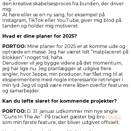
den kreative skabelsesproces fra bunden, der driver
mig.
At høre eller se en ny sang, for eksempel på
Instagram, TikTok eller YouTube, giver mig blod på
tanden og holder mig motiveret.
Hvad er dine planer for 2025?
PORTOO:
Mine planer for 2025 er at komme ude og
optræde en masse. Jeg har været lidt “malplaceret på
blokken” i noget tid, haha.
Derudover vil jeg bygge videre på det momentum,
jeg har lige nu. Jeg planlægger at udgive flere
singler, hvor Jeppe, min producer, har fået mig til at
eksperimentere med nogle interessante retninger i
min lyd. Jeg vil også være mere åben overfor features
og samarbejder.
Kan du løfte sløret for kommende projekter?
PORTOO:
D. 31. januar udkommer min nye single
“Guns In The Air”. På tracket gæster big bro
HayeZ
som min første feature, der bliver udgivet officielt.