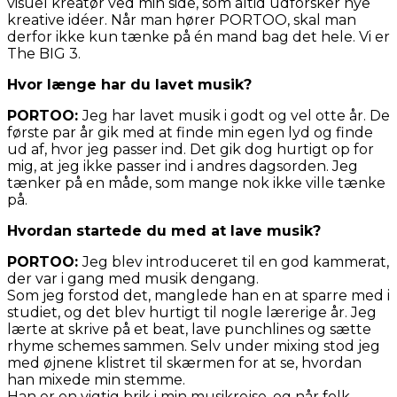
visuel kreatør ved min side, som altid udforsker nye
kreative idéer. Når man hører PORTOO, skal man
derfor ikke kun tænke på én mand bag det hele. Vi er
The BIG 3.
Hvor længe har du lavet musik?
PORTOO:
Jeg har lavet musik i godt og vel otte år. De
første par år gik med at finde min egen lyd og finde
ud af, hvor jeg passer ind. Det gik dog hurtigt op for
mig, at jeg ikke passer ind i andres dagsorden. Jeg
tænker på en måde, som mange nok ikke ville tænke
på.
Hvordan startede du med at lave musik?
PORTOO:
Jeg blev introduceret til en god kammerat,
der var i gang med musik dengang.
Som jeg forstod det, manglede han en at sparre med i
studiet, og det blev hurtigt til nogle lærerige år. Jeg
lærte at skrive på et beat, lave punchlines og sætte
rhyme schemes sammen. Selv under mixing stod jeg
med øjnene klistret til skærmen for at se, hvordan
han mixede min stemme.
Han er en vigtig brik i min musikrejse, og når folk