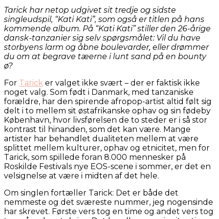
Tarick har netop udgivet sit tredje og sidste
singleudspil, “Kati Kati”, som også er titlen på hans
kommende album. På “Kati Kati” stiller den 26-årige
dansk-tanzanier sig selv spørgsmålet: Vil du have
storbyens larm og åbne boulevarder, eller drømmer
du om at begrave tæerne i lunt sand på en bounty
ø?
For
Tarick
er valget ikke svært – der er faktisk ikke
noget valg. Som født i Danmark, med tanzaniske
forældre, har den spirende afropop-artist altid følt sig
delt i to mellem sit østafrikanske ophav og sin fødeby
København, hvor livsførelsen de to steder er i så stor
kontrast til hinanden, som det kan være. Mange
artister har behandlet dualiteten mellem at være
splittet mellem kulturer, ophav og etnicitet, men for
Tarick, som spillede foran 8.000 mennesker på
Roskilde Festivals nye EOS-scene i sommer, er det en
velsignelse at være i midten af det hele.
Om singlen fortæller Tarick: Det er både det
nemmeste og det sværeste nummer, jeg nogensinde
har skrevet. Første vers tog en time og andet vers tog