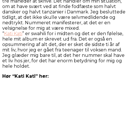
tre måneder at skrive. Det handler om min situation,
om at have svært ved at finde fodfæste som halvt
dansker og halvt tanzanier i Danmark. Jeg besluttede
tidligt, at det ikke skulle være selvmedlidende og
nedtrykt. Nummeret manifesterer, at det er en
velsignelse for mig at være mixed.
“
Kati Kati
” er swahili for i midten og det er den følelse,
hele mit album er skrevet ud fra. Det er også en
opsummering af alt det, der er sket de sidste ti år af
mit liv, hvor jeg er gået fra teenager til voksen mand.
Jeg glæder mig bare til, at det her nummer skal have
et liv hos jer, for det har enorm betydning for mig og
hele holdet.
Hør “Kati Kati” her: