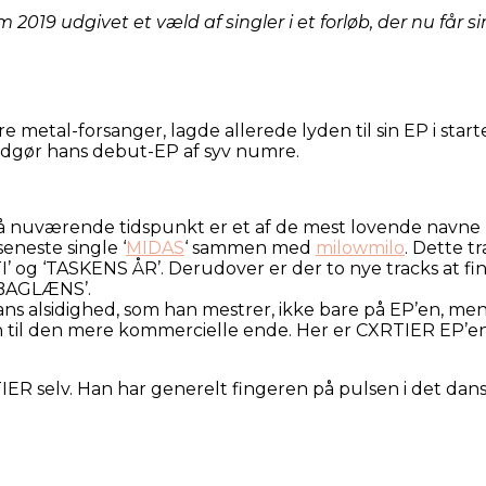
9 udgivet et væld af singler i et forløb, der nu får sin
ere metal-forsanger, lagde allerede lyden til sin EP i star
udgør hans debut-EP af syv numre.
på nuværende tidspunkt er et af de mest lovende navne
eneste single ‘
MIDAS
‘ sammen med
milowmilo
. Dette t
 og ‘TASKENS ÅR’. Derudover er der to nye tracks at f
BAGLÆNS’.
ns alsidighed, som han mestrer, ikke bare på EP’en, men
 til den mere kommercielle ende. Her er CXRTIER EP’en
R selv. Han har generelt fingeren på pulsen i det dansk