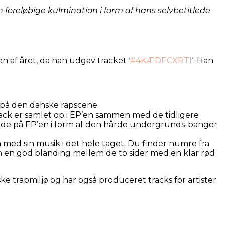
 foreløbige kulmination i form af hans selvbetitlede
ten af året, da han udgav tracket ‘
#4KÆDECXRTI
‘. Han
 på den danske rapscene.
rack er samlet op i EP’en sammen med de tidligere
inde på EP’en i form af den hårde undergrunds-banger
 med sin musik i det hele taget. Du finder numre fra
 en god blanding mellem de to sider med en klar rød
e trapmiljø og har også produceret tracks for artister