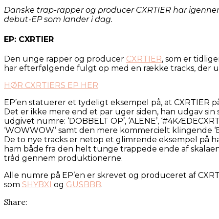
Danske trap-rapper og producer CXRTIER har igennem 201
debut-EP som lander i dag.
EP: CXRTIER
Den unge rapper og producer
CXRTIER
, som er tidlig
har efterfølgende fulgt op med en række tracks, der 
HØR CXRTIERS EP HER
EP’en statuerer et tydeligt eksempel på, at CXRTIER 
Det er ikke mere end et par uger siden, han udgav sin s
udgivet numre: ‘DOBBELT OP’, ‘ALENE’, ‘#4KÆDECXRTI’
‘WOWWOW’ samt den mere kommercielt klingende ‘
De to nye tracks er netop et glimrende eksempel på ha
ham både fra den helt tunge trappede ende af skalaen
tråd gennem produktionerne.
Alle numre på EP’en er skrevet og produceret af CXRTIE
som
SHYBXI
og
GUSBBB
.
Share: