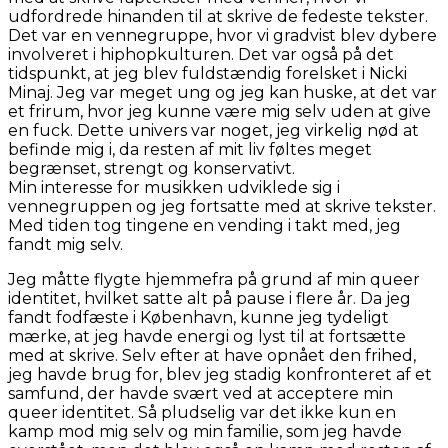
udfordrede hinanden til at skrive de fedeste tekster.
Det var en vennegruppe, hvor vi gradvist blev dybere
involveret i hiphopkulturen. Det var også på det
tidspunkt, at jeg blev fuldstændig forelsket i Nicki
Minaj. Jeg var meget ung og jeg kan huske, at det var
et frirum, hvor jeg kunne være mig selv uden at give
en fuck. Dette univers var noget, jeg virkelig nød at
befinde mig i, da resten af mit liv føltes meget
begrænset, strengt og konservativt.
Min interesse for musikken udviklede sig i
vennegruppen og jeg fortsatte med at skrive tekster.
Med tiden tog tingene en vending i takt med, jeg
fandt mig selv.
Jeg måtte flygte hjemmefra på grund af min queer
identitet, hvilket satte alt på pause i flere år. Da jeg
fandt fodfæste i København, kunne jeg tydeligt
mærke, at jeg havde energi og lyst til at fortsætte
med at skrive. Selv efter at have opnået den frihed,
jeg havde brug for, blev jeg stadig konfronteret af et
samfund, der havde svært ved at acceptere min
queer identitet. Så pludselig var det ikke kun en
kamp mod mig selv og min familie, som jeg havde