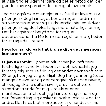
at visse ting er udefinerbare og det er netop det, der
gør det mere spændende for mig at lave musik.
Jeg har også nøje overvejet at skifte til at lave musik
på engelsk. Jeg har taget beslutningen, fordi min
skriveproces ændrer sig fuldstændig, når jeg skriver
på engelsk og det føles langt mere naturligt for mig.
Det har også stor betydning for mig, at
queerpersoner fra Mellemøsten også får muligheden
for at tage del i rejsen.
Hvorfor har du valgt at bruge dit eget navn som
kunstnernavn?
Elijah Kashmir:
I løbet af mit liv har jeg haft flere
forskellige navne. Mit fødenavn, det navneskift jeg
foretog mig som 18-årig, og det andet navneskift som
22-årig, hvor jeg valgte Elijah. Jeg har gennemgået så
mange oplevelser og gennemgået så mange navne,
at hvis jeg skulle skifte navn igen, ville det være
superforvirrende for mig. Projektet er en
manifestation af alt det, jeg har været igennem og
den forvandling jeg ønsker at skabe i mig selv og for
andre. Det føles blot mere autentisk, når det er mit