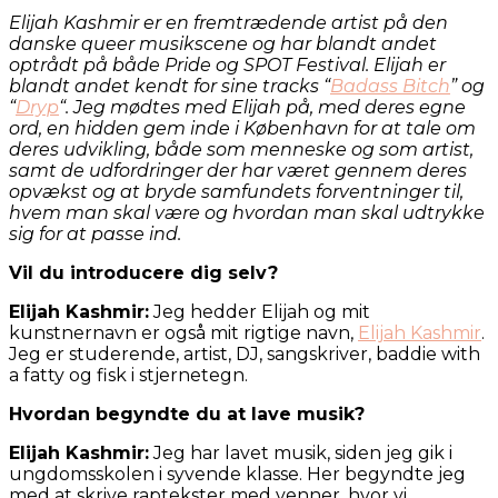
Elijah Kashmir er en fremtrædende artist på den
danske queer musikscene og har blandt andet
optrådt på både Pride og SPOT Festival. Elijah er
blandt andet kendt for sine tracks “
Badass Bitch
” og
“
Dryp
“. Jeg mødtes med Elijah på, med deres egne
ord, en hidden gem inde i København for at tale om
deres udvikling, både som menneske og som artist,
samt de udfordringer der har været gennem deres
opvækst og at bryde samfundets forventninger til,
hvem man skal være og hvordan man skal udtrykke
sig for at passe ind.
Vil du introducere dig selv?
Elijah Kashmir:
Jeg hedder Elijah og mit
kunstnernavn er også mit rigtige navn,
Elijah Kashmir
.
Jeg er studerende, artist, DJ, sangskriver, baddie with
a fatty og fisk i stjernetegn.
Hvordan begyndte du at lave musik?
Elijah Kashmir:
Jeg har lavet musik, siden jeg gik i
ungdomsskolen i syvende klasse. Her begyndte jeg
med at skrive raptekster med venner, hvor vi