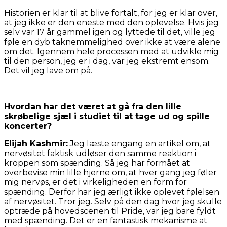
Historien er klar til at blive fortalt, for jeg er klar over,
at jeg ikke er den eneste med den oplevelse. Hvis jeg
selv var 17 år gammel igen og lyttede til det, ville jeg
føle en dyb taknemmelighed over ikke at være alene
om det. Igennem hele processen med at udvikle mig
til den person, jeg er i dag, var jeg ekstremt ensom.
Det vil jeg lave om på.
Hvordan har det været at gå fra den lille
skrøbelige sjæl i studiet til at tage ud og spille
koncerter?
Elijah Kashmir:
Jeg læste engang en artikel om, at
nervøsitet faktisk udløser den samme reaktion i
kroppen som spænding. Så jeg har formået at
overbevise min lille hjerne om, at hver gang jeg føler
mig nervøs, er det i virkeligheden en form for
spænding. Derfor har jeg ærligt ikke oplevet følelsen
af nervøsitet. Tror jeg. Selv på den dag hvor jeg skulle
optræde på hovedscenen til Pride, var jeg bare fyldt
med spænding. Det er en fantastisk mekanisme at