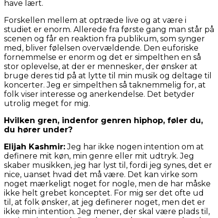
have lært.
Forskellen mellem at optræde live og at være i
studiet er enorm. Allerede fra første gang man står på
scenen og får en reaktion fra publikum, som synger
med, bliver følelsen overvældende. Den euforiske
fornemmelse er enorm og det er simpelthen en så
stor oplevelse, at der er mennesker, der ønsker at
bruge deres tid på at lytte til min musik og deltage til
koncerter. Jeg er simpelthen så taknemmelig for, at
folk viser interesse og anerkendelse. Det betyder
utrolig meget for mig.
Hvilken gren, indenfor genren hiphop, føler du,
du hører under?
Elijah Kashmir:
Jeg har ikke nogen intention om at
definere mit køn, min genre eller mit udtryk. Jeg
skaber musikken, jeg har lyst til, fordi jeg synes, det er
nice, uanset hvad det må være. Det kan virke som
noget mærkeligt noget for nogle, men de har måske
ikke helt grebet konceptet. For mig ser det ofte ud
til, at folk ønsker, at jeg definerer noget, men det er
ikke min intention. Jeg mener, der skal være plads til,