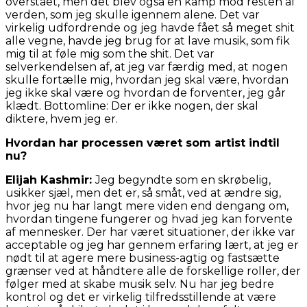
overstået, men det blev også en kamp mod resten af
verden, som jeg skulle igennem alene. Det var
virkelig udfordrende og jeg havde fået så meget shit
alle vegne, havde jeg brug for at lave musik, som fik
mig til at føle mig som the shit. Det var
selverkendelsen af, at jeg var færdig med, at nogen
skulle fortælle mig, hvordan jeg skal være, hvordan
jeg ikke skal være og hvordan de forventer, jeg går
klædt. Bottomline: Der er ikke nogen, der skal
diktere, hvem jeg er.
Hvordan har processen været som artist indtil
nu?
Elijah Kashmir:
Jeg begyndte som en skrøbelig,
usikker sjæl, men det er, så småt, ved at ændre sig,
hvor jeg nu har langt mere viden end dengang om,
hvordan tingene fungerer og hvad jeg kan forvente
af mennesker. Der har været situationer, der ikke var
acceptable og jeg har gennem erfaring lært, at jeg er
nødt til at agere mere business-agtig og fastsætte
grænser ved at håndtere alle de forskellige roller, der
følger med at skabe musik selv. Nu har jeg bedre
kontrol og det er virkelig tilfredsstillende at være