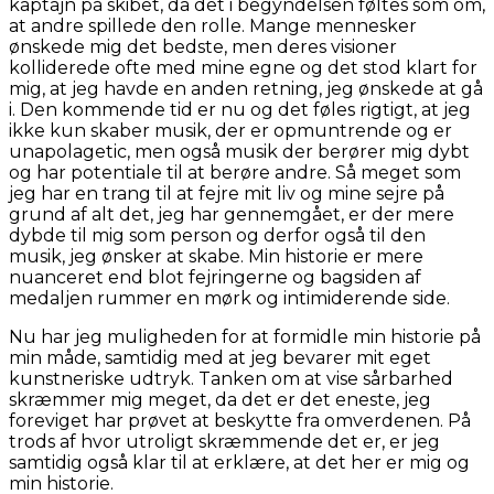
kaptajn på skibet, da det i begyndelsen føltes som om,
at andre spillede den rolle. Mange mennesker
ønskede mig det bedste, men deres visioner
kolliderede ofte med mine egne og det stod klart for
mig, at jeg havde en anden retning, jeg ønskede at gå
i. Den kommende tid er nu og det føles rigtigt, at jeg
ikke kun skaber musik, der er opmuntrende og er
unapolagetic, men også musik der berører mig dybt
og har potentiale til at berøre andre. Så meget som
jeg har en trang til at fejre mit liv og mine sejre på
grund af alt det, jeg har gennemgået, er der mere
dybde til mig som person og derfor også til den
musik, jeg ønsker at skabe. Min historie er mere
nuanceret end blot fejringerne og bagsiden af
medaljen rummer en mørk og intimiderende side.
Nu har jeg muligheden for at formidle min historie på
min måde, samtidig med at jeg bevarer mit eget
kunstneriske udtryk. Tanken om at vise sårbarhed
skræmmer mig meget, da det er det eneste, jeg
foreviget har prøvet at beskytte fra omverdenen. På
trods af hvor utroligt skræmmende det er, er jeg
samtidig også klar til at erklære, at det her er mig og
min historie.