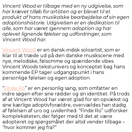
Vincent Wood er tilbage med en ny udgivelse, som
har krævet tilløb for artisten og er blevet til et
produkt af hans musikalske bearbejdelse af sin egen
adoptionshistorie. Udgivelsen er en dedikation til
alle, som har været igennem adoption og har
oplevet lignende følelser og udfordringer, som
Vincent Wood har.
Vincent Wood
er en dansk-indisk soloartist, som er
klar til at træde ud på den danske musikscene med
nye, melodiske, følsomme og spændende vibes.
Vincent Woods tekstunivers og konceptet bag hans
kommende EP tager udgangspunkt i hans
personlige følelser og egen adoption.
“
Finde Ro
” er en personlig sang, som omfatter en
indre søgen efter sine rødder og sin identitet. På trods
af at Vincent Wood har været glad for sin opvækst og
sine kærlige adoptivforældre, overvældes han stadig
af følelsen af uro og uvidenhed. “Finde Ro” udforsker
kompleksiteten, der følger med til det at være
adopteret og spørgsmålet der altid vender tilbage –
“hvor kommer jeg fra?”