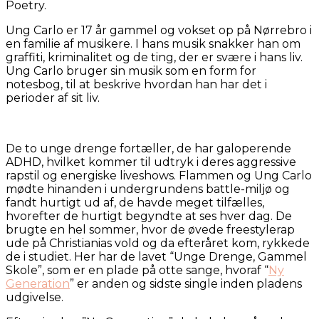
Poetry.
Ung Carlo er 17 år gammel og vokset op på Nørrebro i
en familie af musikere. I hans musik snakker han om
graffiti, kriminalitet og de ting, der er svære i hans liv.
Ung Carlo bruger sin musik som en form for
notesbog, til at beskrive hvordan han har det i
perioder af sit liv.
De to unge drenge fortæller, de har galoperende
ADHD, hvilket kommer til udtryk i deres aggressive
rapstil og energiske liveshows. Flammen og Ung Carlo
mødte hinanden i undergrundens battle-miljø og
fandt hurtigt ud af, de havde meget tilfælles,
hvorefter de hurtigt begyndte at ses hver dag. De
brugte en hel sommer, hvor de øvede freestylerap
ude på Christianias vold og da efteråret kom, rykkede
de i studiet. Her har de lavet “Unge Drenge, Gammel
Skole”, som er en plade på otte sange, hvoraf “
Ny
Generation
” er anden og sidste single inden pladens
udgivelse.