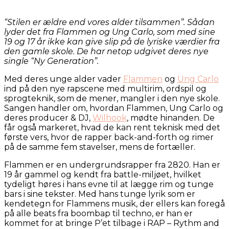
“Stilen er ældre end vores alder tilsammen”. Sådan
lyder det fra Flammen og Ung Carlo, som med sine
19 og 17 år ikke kan give slip på de lyriske værdier fra
den gamle skole. De har netop udgivet deres nye
single “Ny Generation”.
Med deres unge alder vader
Flammen
og
Ung Carlo
ind på den nye rapscene med multirim, ordspil og
sprogteknik, som de mener, mangler i den nye skole.
Sangen handler om, hvordan Flammen, Ung Carlo og
deres producer & DJ,
Wilhook
, mødte hinanden. De
får også markeret, hvad de kan rent teknisk med det
første vers, hvor de rapper back-and-forth og rimer
på de samme fem stavelser, mens de fortæller.
Flammen er en undergrundsrapper fra 2820. Han er
19 år gammel og kendt fra battle-miljøet, hvilket
tydeligt høres i hans evne til at lægge rim og tunge
bars i sine tekster. Med hans tunge lyrik som er
kendetegn for Flammens musik, der ellers kan foregå
på alle beats fra boombap til techno, er han er
kommet for at bringe P’et tilbage i RAP – Rythm and