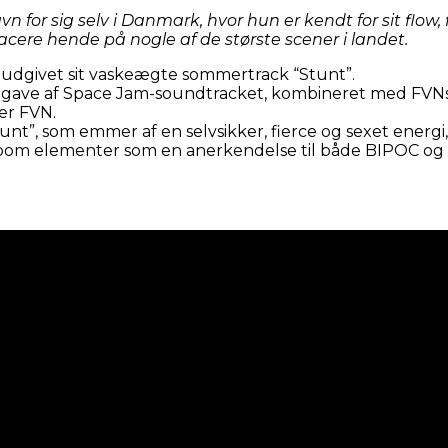
for sig selv i Danmark, hvor hun er kendt for sit flow,
acere hende på nogle af de største scener i landet.
udgivet sit vaskeægte sommertrack “Stunt”.
 udgave af Space Jam-soundtracket, kombineret med FVNs
er FVN.
tunt”, som emmer af en selvsikker, fierce og sexet energ
llroom elementer som en anerkendelse til både BIPOC og