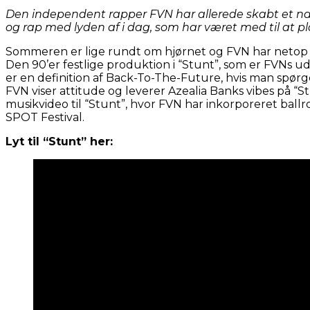
Den independent rapper FVN har allerede skabt et navn 
og rap med lyden af i dag, som har været med til at pl
Sommeren er lige rundt om hjørnet og FVN har netop 
Den 90’er festlige produktion i “Stunt”, som er FVNs
er en definition af Back-To-The-Future, hvis man spørg
FVN viser attitude og leverer Azealia Banks vibes på “S
musikvideo til “Stunt”, hvor FVN har inkorporeret ba
SPOT Festival.
Lyt til “Stunt” her: