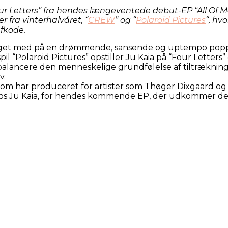
Four Letters” fra hendes længeventede debut-EP “All Of
 fra vinterhalvåret, “
CREW
” og “
Polaroid Pictures
“, hv
afkode.
n taget med på en drømmende, sansende og uptempo popp
 “Polaroid Pictures” opstiller Ju Kaia på “Four Letters” e
balancere den menneskelige grundfølelse af tiltræknin
v.
m har produceret for artister som Thøger Dixgaard og 
r hos Ju Kaia, for hendes kommende EP, der udkommer 