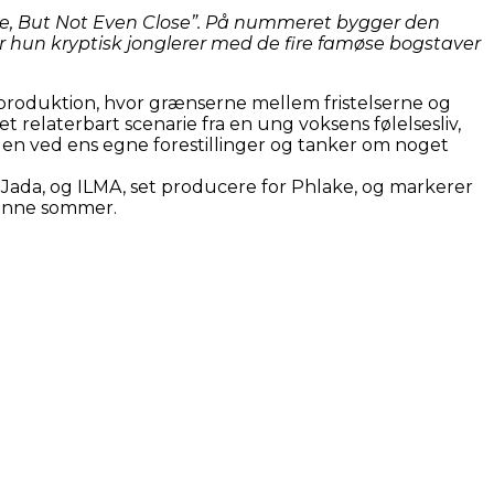
 Me, But Not Even Close”. På nummeret bygger den
or hun kryptisk jonglerer med de fire famøse bogstaver
roduktion, hvor grænserne mellem fristelserne og
t relaterbart scenarie fra en ung voksens følelsesliv,
gen ved ens egne forestillinger og tanker om noget
Jada, og ILMA, set producere for Phlake, og markerer
denne sommer.