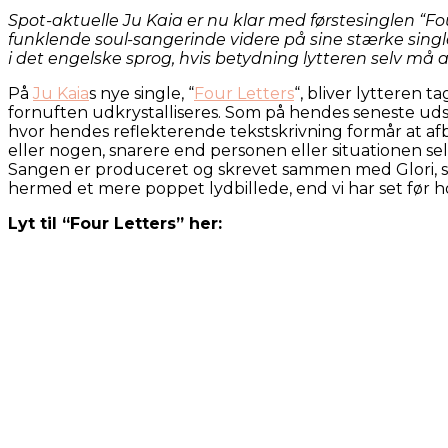
Spot-aktuelle Ju Kaia er nu klar med førstesinglen “
funklende soul-sangerinde videre på sine stærke singler
i det engelske sprog, hvis betydning lytteren selv må 
På
Ju Kaia
s nye single, “
Four Letters
“, bliver lyttere
fornuften udkrystalliseres. Som på hendes seneste udspil
hvor hendes reflekterende tekstskrivning formår at af
eller nogen, snarere end personen eller situationen sel
Sangen er produceret og skrevet sammen med Glori, so
hermed et mere poppet lydbillede, end vi har set fø
Lyt til “Four Letters” her: