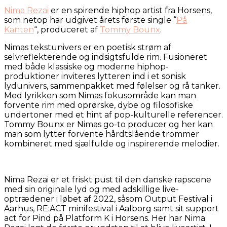
Nima Rezai
er en spirende hiphop artist fra Horsens,
som netop har udgivet årets første single “
På
Kanten
“, produceret af
Tommy Bounx
.
Nimas tekstunivers er en poetisk strøm af
selvreflekterende og indsigtsfulde rim. Fusioneret
med både klassiske og moderne hiphop-
produktioner inviteres lytteren ind i et sonisk
lydunivers, sammenpakket med følelser og rå tanker.
Med lyrikken som Nimas fokusområde kan man
forvente rim med oprørske, dybe og filosofiske
undertoner med et hint af pop-kulturelle referencer.
Tommy Bounx er Nimas go-to producer og her kan
man som lytter forvente hårdtslående trommer
kombineret med sjælfulde og inspirerende melodier.
Nima Rezai er et friskt pust til den danske rapscene
med sin originale lyd og med adskillige live-
optrædener i løbet af 2022, såsom Output Festival i
Aarhus, RE:ACT minifestival i Aalborg samt sit support
act for Pind på Platform K i Horsens. Her har Nima