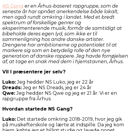
NS Gang
er en Århus-baseret rapgruppe, som de
seneste år har opnået anerkendelse både lokalt,
men også rundt omkring i landet. Med et bredt
spektrum af forskellige genrer og
eksperimenterende musik, formår de samtidigt at
bibeholde deres egen lyd, som ikke er til
sammenligning hos andre danske artister.
Drengene har ambitionerne og potentialet til at
markere sig som en betydelig rolle af den nye
generation af danske rappere.
Jeg havde fornøjelsen
af, at tage en snak med dem i hjemstavnen, Århus.
Vil I præsentere jer selv?
Luko:
Jeg hedder NS Luko, jeg er 22 år
Dreads:
Jeg er NS Dreads, jeg er 24 år
Qwe:
Jeg hedder NS Qwe og jeg er 21 år. Vi er en
rapgruppe fra Århus.
Hvordan startede NS Gang?
Luko:
Det startede omkring 2018-2019, hvor jeg gik
på musikefterskole og lærte at indspille. Da jeg kom
hjem, købte jeg et billigt studie og lavede noget