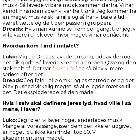
musik. Så lavede vi bare musik sammen derfra. Vi har
kendt hinanden siden vi var helt små. Jeg kommer fra
en meget musikalsk familie og så har vi bare altid
været tætte og delt den passion i gruppen.
Dreads:
Hvis man kunne se frem dengang, tror jeg, vi
ville være i chok over, hvor meget vi har opnået nu.
Hvordan kom I ind i miljøet?
Luko:
Mig og Dreads lavede en sang, udgav den og
det gik godt. Så lavede vi endnu en med Qwe og den
stak helt af. Det var “
Best Life
” og så blev vi mere
seriøse efter det.
Dreads:
Jeg føler, alle omkring os støttede os og det
blev pushed virkelig meget, så alle lagde mærke til
det. Det eksploderede på den måde.
Hvis I selv skal definere jeres lyd, hvad ville I så
mene, I laver?
Luko:
Jeg føler, vi laver noget anderledes musik.
Mange af vores sange, især dem der ikke er udgivet,
er noget, du ikke kan finde i top 50. Vi
eksperimenterer meget.