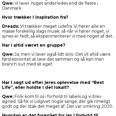
Qwe:
Vi laver noget anderledes end de fleste i
Danmark.
Hvor trækker I inspiration fra?
Dreads:
Vi trækker meget udefra. Vi hører alle en
masse forskellig slags musik, så når vi hører noget, vi
synes er fedt, så eksperimenterer vi med noget af det.
Har I altid været en gruppe?
Qwe:
Ja, men vi laver også lidt solo. Det vil altid være
førsteprioritet at lave det sammen og så kan man
branch out med sit eget.
Har I søgt ud efter jeres oplevelse med “Best
Life”, eller holdte I det lokalt?
Qwe:
Folk kom til os i forhold til labels og vi blev
signed. Så fik vi udgivet nogle sange, der gik rimeligt
godt og der stak det meget af. Det var omkring 2020.
Hvordan er det foregået for jer i forhold til