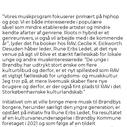
”Vores musikprogram fokuserer primært på hiphop
og pop. Vi er både interesserede i populære
såvel som mindre etablerede artister og mindre
kendte afarter af genrene. Roots n hybrid er et
genreunivers, vi også vil arbejde med i de kommende
år”, lyder det fra booker hos RAV, Cecilie K. Eickworth.
Desuden håber leder, Rune Erbs Ledet, at det nye
venue på sigt vil blive et stærkt fællesskab for lokale
unge og andre musikinteresserede: ”De unge i
Brøndby har udtrykt stort ønske om flere
kulturtilbud og derfor, er et nyt spillested som RAV
et vigtigt fællesskab for ungdoms- og musikkultur.
Jeg tror på, at mere livemusik skaber flere nye
brugere og derfor, er der også fint plads til RAV i det
Storkøbenhavnske kulturlandskab.”
Initiativet om at ville bringe mere musik til Brøndbys
borgere, herunder særligt den yngre generation, er
opstået på initiativ fra Rune Erbs Ledet, fra resultatet
af en kulturvaneundersøgelse i Brøndby Kommune
foretaget i 2021 og som følge af en tildelt