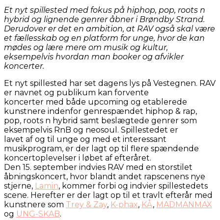
Et nyt spillested med fokus på hiphop, pop, roots n
hybrid og lignende genrer åbner i Brøndby Strand.
Derudover er
det en ambition, at RAV også skal være
et fællesskab og en platform for unge, hvor de kan
mødes og lære mere om musik og kultur,
eksempelvis hvordan man booker og afvikler
koncerter.
Et nyt spillested har set dagens lys på Vestegnen. RAV
er navnet og publikum kan forvente
koncerter med både upcoming og etablerede
kunstnere indenfor genrespændet hiphop & rap,
pop, roots n hybrid samt beslægtede genrer som
eksempelvis RnB og neosoul. Spillestedet er
lavet af og til unge og med et interessant
musikprogram, er der lagt op til flere spændende
koncertoplevelser i løbet af efteråret.
Den 15. september indvies RAV med en storstilet
åbningskoncert, hvor blandt andet rapscenens nye
stjerne,
Lamin
, kommer forbi og indvier spillestedets
scene. Herefter er der lagt op til et travlt efterår med
kunstnere som
Trey & Zay
,
K-phax
,
KÅ
,
MADMANMAX
og
UNG-SKAB
.