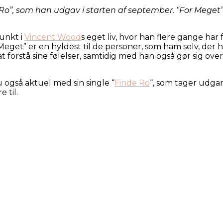
 Ro”, som han udgav i starten af september. “For Mege
unkt i
Vincent Wood
s eget liv, hvor han flere gange har 
Meget” er en hyldest til de personer, som ham selv, der h
orstå sine følelser, samtidig med han også gør sig overve
u også aktuel med sin single “
Finde Ro
“, som tager udgan
 til.