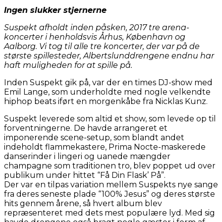
Ingen slukker stjernerne
Suspekt afholdt inden påsken, 2017 tre arena-
koncerter i henholdsvis Århus, København og
Aalborg. Vi tog til alle tre koncerter, der var på de
største spillesteder, Albertslunddrengene endnu har
haft muligheden for at spille på.
Inden Suspekt gik på, var der en times DJ-show med
Emil Lange, som underholdte med nogle velkendte
hiphop beats iført en morgenkåbe fra Nicklas Kunz.
Suspekt leverede som altid et show, som levede op til
forventningerne. De havde arrangeret et
imponerende scene-setup, som blandt andet
indeholdt flammekastere, Prima Nocte-maskerede
danserinder i lingeri og uanede mængder
champagne som traditionen tro, blev poppet ud over
publikum under hittet “Få Din Flask’ På”.
Der var en tilpas variation mellem Suspekts nye sange
fra deres seneste plade “100% Jesus” og deres største
hits gennem årene, så hvert album blev
repræsenteret med dets mest populære lyd. Med sig