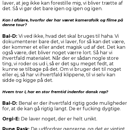
laver, at jeg ikke kan forestille mig, vi bliver trætte af
det. Så vi gør det bare igen og igen og igen.
Kan I afsløre, hvorfor der har været kamerafolk og filme på
denne tour?
Bai-D:
Vi ved ikke, hvad det skal bruges til haha. Vi
dokumenterer bare det, vi laver, for så kan det være,
der kommer et eller andet magisk ud af det. Det kan
også være, det bliver noget værre lort. Så har vi
ihvertfald materialet. Når der er sådan nogle store
ting, vi roder os ud i, så er det sgu meget fedt, at
kunne se tilbage på det. Om vi bruger det til noget
eller ej, så har vi ihvertfald klippene, til vi selv kan
sidde og kigge på det.
Hvem tror I, har en stor fremtid indenfor dansk rap?
Bai-D:
Benal er der ihvertfald rigtig gode muligheder
for, at de kan gå rigtig langt. De er fucking dygtige.
Orgi-E:
De laver noget, der er helt unikt.
Rune Rask:
De udfordrer genrerne, og det er vigtigt.