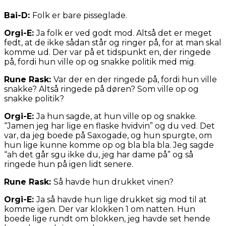
Bai-D:
Folk er bare pisseglade.
Orgi-E:
Ja folk er ved godt mod. Altså det er meget
fedt, at de ikke sådan står og ringer på, for at man skal
komme ud. Der var på et tidspunkt en, der ringede
på, fordi hun ville op og snakke politik med mig.
Rune Rask:
Var der en der ringede på, fordi hun ville
snakke? Altså ringede på døren? Som ville op og
snakke politik?
Orgi-E:
Ja hun sagde, at hun ville op og snakke.
“Jamen jeg har lige en flaske hvidvin” og du ved. Det
var, da jeg boede på Saxogade, og hun spurgte, om
hun lige kunne komme op og bla bla bla. Jeg sagde
“ah det går sgu ikke du, jeg har dame på” og så
ringede hun på igen lidt senere.
Rune Rask:
Så havde hun drukket vinen?
Orgi-E:
Ja så havde hun lige drukket sig mod til at
komme igen. Der var klokken 1 om natten. Hun
boede lige rundt om blokken, jeg havde set hende