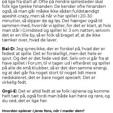
på lige fra start af. Ofte på mindre spillesteder skal
folk lige tjekke hinanden. De kender ofte hinanden
også, så man går måske ikke sådan fuldstændigt
apeshit-crazy, men så når vi har spillet i 20-30
minutter, så slipper de sig løs. Det hænger også tit
sammen med, hvornår vi spiller, for det er klart, at hvis
man står i Grindsted og spiller kl. 3 om natten, selvom
det er en lille by, så er folk så braget af, at de ikke
tænker over, hvad de laver.
Bai-D:
Jeg synes ikke, der er forskel på, hvad der er
fedest at spille. Det er forskelligt, men det hele er
sjovt. Og det er det fede ved det. Selv om vi går fra at
have spillet i Forum, til vi tager ud i efteråret og spiller
på alle de små klubber, så er det den samme energi,
og at det går fra noget stort til noget lidt mere
nedskaleret, det er bare noget specielt. Det er
virkelig fedt.
Orgi-E:
Det er altid fedt at se folk i øjnene og komme
helt tæt på, også fordi man både kan høre og røre, og
du ved, det er lige her.
Hvordan oplever I jeres fans, når I møder dem?