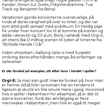
havde drengene også bragt nogle gæster i form af
Xander, Simon Jul, Jooks, Fribytterdrømme, Tue
Track og Benjamin fra Benal.
Variationen gjorde koncerterne overskuelige, på
trods af deres varighed på over to timer, og der var
som altid godt samspil med publikum. En heldig pige
fik under hver koncert lov til at komme på scenen og
sidde i deres bil og DJ-pult, Boris, i selskab med Orgi-E,
alt imens Bai-D indtog scenen til lyden af tonerne fra
“Bollede Hende I Går”.
Inden showstart i Aalborg talte vi med Suspekt
omkring deres efterhånden mange års erfaringer og
oplevelser.
Er der forskel på energien, alt efter hvor i landet I spiller?
Orgi-E:
Ja man kan godt mærke forskel på, hvor man
er henne. Altså folk i provinsen har en tendens til
ligesom at skulle en lille smule mere i gang. Hvorimod
hvis vi spiller i København for eksempel, så er det tit
større koncerter, fordi der selvfølgelig er flere
mennesker i København, men folk er også tit meget