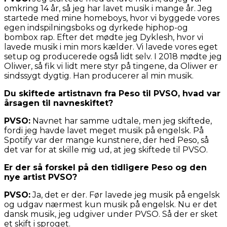
omkring 14 år, så jeg har lavet musik i mange år. Jeg
startede med mine homeboys, hvor vi byggede vores
egen indspilningsboks og dyrkede hiphop-og
bombox rap. Efter det mødte jeg Dyklesh, hvor vi
lavede musik i min mors kælder. Vi lavede vores eget
setup og producerede også lidt selv. I 2018 mødte jeg
Oliwer, så fik vi lidt mere styr på tingene, da Oliwer er
sindssygt dygtig. Han producerer al min musik.
Du skiftede artistnavn fra Peso til PVSO, hvad var
årsagen til navneskiftet?
PVSO:
Navnet har samme udtale, men jeg skiftede,
fordi jeg havde lavet meget musik på engelsk. På
Spotify var der mange kunstnere, der hed Peso, så
det var for at skille mig ud, at jeg skiftede til PVSO.
Er der så forskel på den tidligere Peso og den
nye artist PVSO?
PVSO:
Ja, det er der. Før lavede jeg musik på engelsk
og udgav nærmest kun musik på engelsk. Nu er det
dansk musik, jeg udgiver under PVSO. Så der er sket
et skift i sproget.