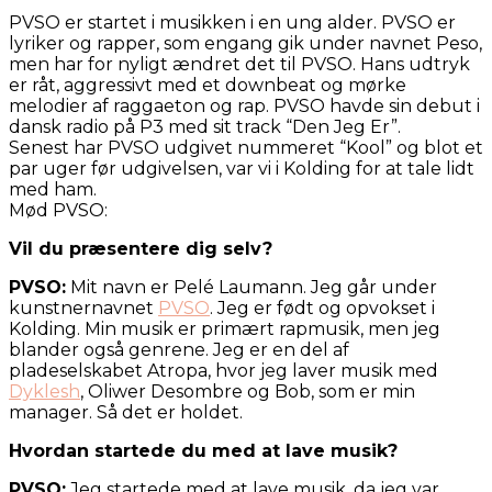
PVSO er startet i musikken i en ung alder. PVSO er
lyriker og rapper, som engang gik under navnet Peso,
men har for nyligt ændret det til PVSO. Hans udtryk
er råt, aggressivt med et downbeat og mørke
melodier af raggaeton og rap. PVSO havde sin debut i
dansk radio på P3 med sit track “Den Jeg Er”.
Senest har PVSO udgivet nummeret “Kool” og blot et
par uger før udgivelsen, var vi i Kolding for at tale lidt
med ham.
Mød PVSO:
Vil du præsentere dig selv?
PVSO:
Mit navn er Pelé Laumann. Jeg går under
kunstnernavnet
PVSO
. Jeg er født og opvokset i
Kolding. Min musik er primært rapmusik, men jeg
blander også genrene. Jeg er en del af
pladeselskabet Atropa, hvor jeg laver musik med
Dyklesh
, Oliwer Desombre og Bob, som er min
manager. Så det er holdet.
Hvordan startede du med at lave musik?
PVSO:
Jeg startede med at lave musik, da jeg var