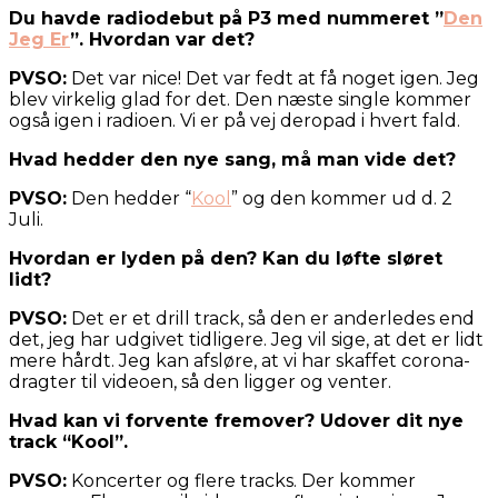
Du havde radiodebut på P3 med nummeret ”
Den
Jeg Er
”. Hvordan var det?
PVSO:
Det var nice! Det var fedt at få noget igen. Jeg
blev virkelig glad for det. Den næste single kommer
også igen i radioen. Vi er på vej deropad i hvert fald.
Hvad hedder den nye sang, må man vide det?
PVSO:
Den hedder “
Kool
” og den kommer ud d. 2
Juli.
Hvordan er lyden på den? Kan du løfte sløret
lidt?
PVSO:
Det er et drill track, så den er anderledes end
det, jeg har udgivet tidligere. Jeg vil sige, at det er lidt
mere hårdt. Jeg kan afsløre, at vi har skaffet corona-
dragter til videoen, så den ligger og venter.
Hvad kan vi forvente fremover? Udover dit nye
track “Kool”.
PVSO:
Koncerter og flere tracks. Der kommer