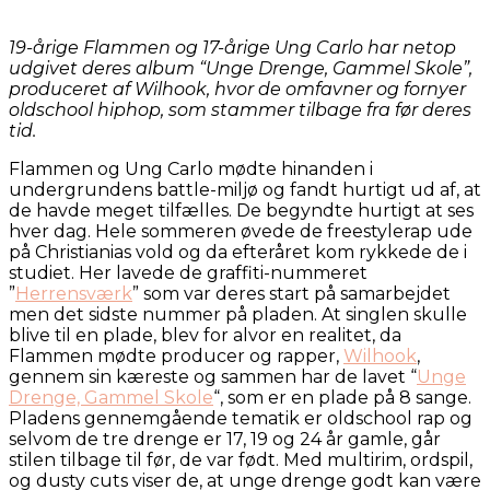
19-årige Flammen og 17-årige Ung Carlo har netop
udgivet deres album “Unge Drenge, Gammel Skole”,
produceret af Wilhook, hvor de omfavner og fornyer
oldschool hiphop, som stammer tilbage fra før deres
tid.
Flammen og Ung Carlo mødte hinanden i
undergrundens battle-miljø og fandt hurtigt ud af, at
de havde meget tilfælles. De begyndte hurtigt at ses
hver dag. Hele sommeren øvede de freestylerap ude
på Christianias vold og da efteråret kom rykkede de i
studiet. Her lavede de graffiti-nummeret
”
Herrensværk
” som var deres start på samarbejdet
men det sidste nummer på pladen. At singlen skulle
blive til en plade, blev for alvor en realitet, da
Flammen mødte producer og rapper,
Wilhook
,
gennem sin kæreste og sammen har de lavet “
Unge
Drenge, Gammel Skole
“, som er en plade på 8 sange.
Pladens gennemgående tematik er oldschool rap og
selvom de tre drenge er 17, 19 og 24 år gamle, går
stilen tilbage til før, de var født. Med multirim, ordspil,
og dusty cuts viser de, at unge drenge godt kan være