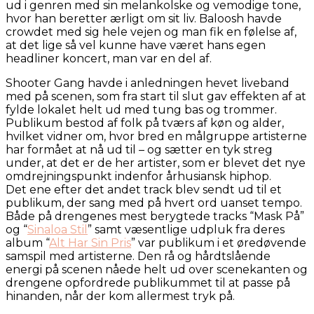
ud i genren med sin melankolske og vemodige tone,
hvor han beretter ærligt om sit liv. Baloosh havde
crowdet med sig hele vejen og man fik en følelse af,
at det lige så vel kunne have været hans egen
headliner koncert, man var en del af.
Shooter Gang havde i anledningen hevet liveband
med på scenen, som fra start til slut gav effekten af at
fylde lokalet helt ud med tung bas og trommer.
Publikum bestod af folk på tværs af køn og alder,
hvilket vidner om, hvor bred en målgruppe artisterne
har formået at nå ud til – og sætter en tyk streg
under, at det er de her artister, som er blevet det nye
omdrejningspunkt indenfor århusiansk hiphop.
Det ene efter det andet track blev sendt ud til et
publikum, der sang med på hvert ord uanset tempo.
Både på drengenes mest berygtede tracks “Mask På”
og “
Sinaloa Stil
” samt væsentlige udpluk fra deres
album “
Alt Har Sin Pris
” var publikum i et øredøvende
samspil med artisterne. Den rå og hårdtslående
energi på scenen nåede helt ud over scenekanten og
drengene opfordrede publikummet til at passe på
hinanden, når der kom allermest tryk på.