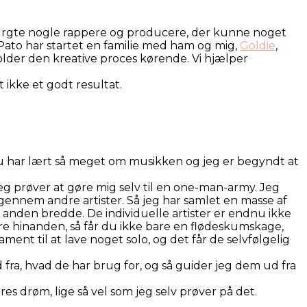
urgte nogle rappere og producere, der kunne noget
 Pato har startet en familie med ham og mig,
Goldie
,
 holder den kreative proces kørende. Vi hjælper
 ikke et godt resultat.
 har lært så meget om musikken og jeg er begyndt at
eg prøver at gøre mig selv til en one-man-army. Jeg
t gennem andre artister. Så jeg har samlet en masse af
 anden bredde. De individuelle artister er endnu ikke
lere hinanden, så får du ikke bare en flødeskumskage,
ment til at lave noget solo, og det får de selvfølgelig
d fra, hvad de har brug for, og så guider jeg dem ud fra
s drøm, lige så vel som jeg selv prøver på det.