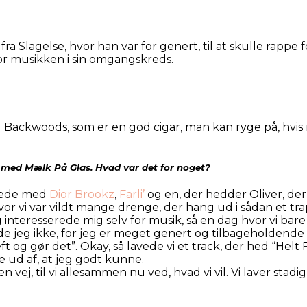
Slagelse, hvor han var for genert, til at skulle rappe fo
for musikken i sin omgangskreds.
l Backwoods, som er en god cigar, man kan ryge på, hvis
jo med Mælk På Glas. Hvad var det for noget?
rtede med
Dior Brookz
,
Farli’
og en, der hedder Oliver, der
or vi var vildt mange drenge, der hang ud i sådan et trap
eresserede mig selv for musik, så en dag hvor vi bare c
 jeg ikke, for jeg er meget genert og tilbageholdende no
ft og gør det”. Okay, så lavede vi et track, der hed “Hel
re ud af, at jeg godt kunne.
en vej, til vi allesammen nu ved, hvad vi vil. Vi laver st