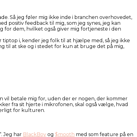
de. Så jeg føler mig ikke inde i branchen overhovedet,
d positiv feedback til mig, som jeg synes, jeg kan
 for dem, hvilket også giver mig fortjeneste i den
tiptop i, kender jeg folk til at hjælpe med, så jeg ikke
g til at ske og i stedet for kun at bruge det på mig,
n vil betale mig for, uden der er nogen, der kommer
r fra sit hjerte i mikrofonen, skal også vælge, hvad
erligt for kulturen.
“. Jeg har
BlackBoy
og
$mooth
med som feature på en