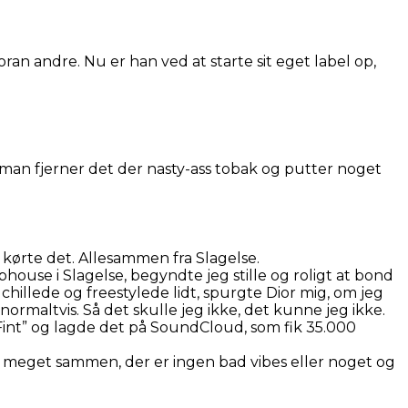
ran andre. Nu er han ved at starte sit eget label op,
 man fjerner det der nasty-ass tobak og putter noget
 kørte det. Allesammen fra Slagelse.
house i Slagelse, begyndte jeg stille og roligt at bond
hillede og freestylede lidt, spurgte Dior mig, om jeg
rmaltvis. Så det skulle jeg ikke, det kunne jeg ikke.
t Fint” og lagde det på SoundCloud, som fik 35.000
adig meget sammen, der er ingen bad vibes eller noget og