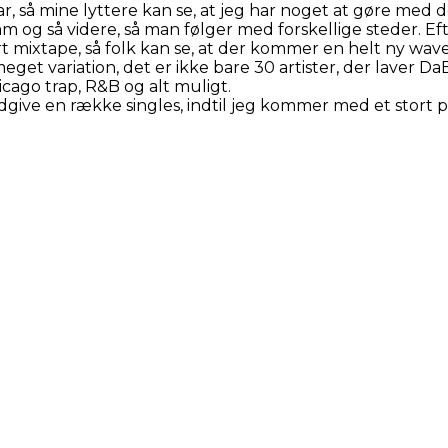
 så mine lyttere kan se, at jeg har noget at gøre med de 
 og så videre, så man følger med forskellige steder. Eft
rt mixtape, så folk kan se, at der kommer en helt ny wa
e meget variation, det er ikke bare 30 artister, der lave
icago trap, R&B og alt muligt.
udgive en række singles, indtil jeg kommer med et stort p