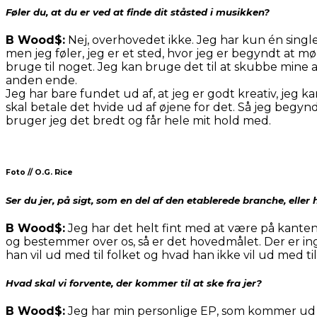
Føler du, at du er ved at finde dit ståsted i musikken?
B Wood$:
Nej, overhovedet ikke. Jeg har kun én single
men jeg føler, jeg er et sted, hvor jeg er begyndt at m
bruge til noget. Jeg kan bruge det til at skubbe mine a
anden ende.
Jeg har bare fundet ud af, at jeg er godt kreativ, jeg ka
skal betale det hvide ud af øjene for det. Så jeg begynd
bruger jeg det bredt og får hele mit hold med.
Foto // O.G. Rice
Ser du jer, på sigt, som en del af den etablerede branche, eller 
B Wood$:
Jeg har det helt fint med at være på kanten
og bestemmer over os, så er det hovedmålet. Der er in
han vil ud med til folket og hvad han ikke vil ud med til
Hvad skal vi forvente, der kommer til at ske fra jer?
B Wood$:
Jeg har min personlige EP, som kommer ud i 