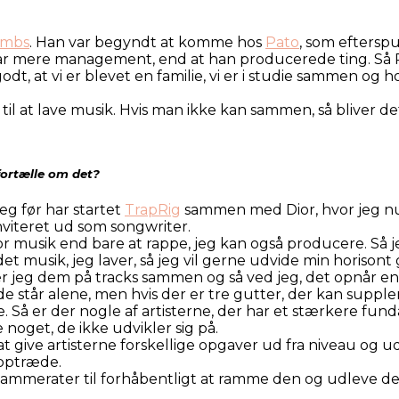
ambs
. Han var begyndt at komme hos
Pato
, som eftersp
et var mere management, end at han producerede ting. Så
odt, at vi er blevet en familie, vi er i studie sammen og
til at lave musik. Hvis man ikke kan sammen, så bliver det
 fortælle om det?
jeg før har startet
TrapRig
sammen med Dior, hvor jeg nu
nviteret ud som songwriter.
r musik end bare at rappe, jeg kan også producere. Så j
 det musik, jeg laver, så jeg vil gerne udvide min horison
ver jeg dem på tracks sammen og så ved jeg, det opnår en
s de står alene, men hvis der er tre gutter, der kan supp
. Så er der nogle af artisterne, der har et stærkere funda
ve noget, de ikke udvikler sig på.
 at give artisterne forskellige opgaver ud fra niveau og u
 optræde.
ammerater til forhåbentligt at ramme den og udleve dere