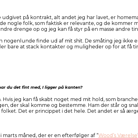
 udgivet på kontrakt, alt andet jeg har lavet, er homema
øde nogle folk, som faktisk er relevante, og de kommer me
ndre drenge op og jeg kan få styr på en masse andre ting
n nogenlunde finde ud af mit shit. De småting jeg ikke er 
er bare at stack kontakter og muligheder op for at få tin
har du det fint med, I ligger på kanten?
. Hvis jeg kan få skabt noget med mit hold, som branche
gen, der skal komme og bestemme. Ham der står og snakke
 folket. Det er princippet i det hele. Det andet er så ærg
marts måned, der er en efterfølger af “
Wood’s Værelse