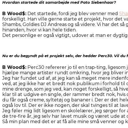
Hvordan startede dit samarbejde med Pato Siebenhaar?
B Wood$:
Det startede, fordi jeg blev venner med
Sh
forskelligt. Han ville gerne starte et projekt, hvor d
Shambs, Goldies DJ Andreas og så videre. Vi har det så g
hinanden, hvor vi kan hele tiden.
Det personlige er også vigtigt, udover at man er dygtig 
Nu er du begyndt på et projekt selv, der hedder Perc30. Vil du
B Wood$:
Perc30 refererer jo til en trap-ting, ligesom 
hjælpe mange artister rundt omkring, hvor jeg bliver i
Jeg har fundet ud af, at jeg kan så meget mere indenfo
ved, at jeg ikke har et bredt nok publikum i forhold til
mine drenge, som jeg ved, kan noget forskelligt, så hi
klar til at udgive en single, der rammer bredt nok, hvi
du får også creme, syltetøj og bananer i. Der er det hele
også lov til. Der er ikke nogen, der skal tvinges til at la
Jeg føler mig lidt ligesom en skolelærer, jeg sørger for
de tre-fire år, jeg selv har lavet musik og været ude at
Så min plan med det er at få alle mine små venner og k