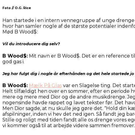
Foto // O.G. Rice
Han startede i en intern vennegruppe af unge drenge fra 
hvor han samler nogle af de største potentialer inden
Mød B Wood$:
Vil du introducere dig selv?
B Wood$:
Mit navn er B Wood$. Det er en reference ti
god gas i.
Jeg har fulgt dig i nogle år efterhånden og det hele startede 
B Wood$:
Mælk På Glas
var en Slagelse ting. Det sta
Helt tilfældigt hen over en sommer, efter en periode hv
mere og mere med Dior og de andre musikdrenge. Jeg int
nogensinde havde rappet og lavet tekster før. Det havde
Men Dior sagde, at nu skulle jeg gøre det. “Hold din kæ
afspilninger, inden vi hev det ned igen. Så fandt jeg ba
Stille og roligt med tiden fandt alle os drenge vores eg
vi kommer også til at arbejde videre sammen fremover.